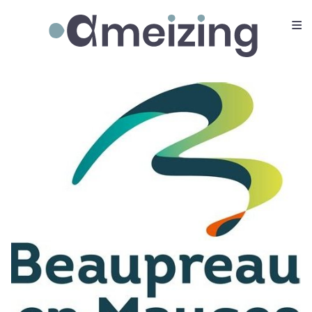
≡
Ameizing