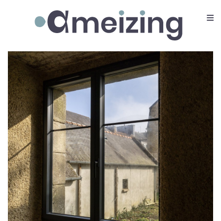
≡
Ameizing