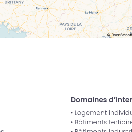
Domaines d’inte
• Logement individue
• Bâtiments tertiair
es
• Bâtiments industri