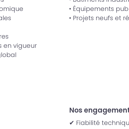
nomique
• Équipements publ
ales
• Projets neufs et r
res
 en vigueur
global
Nos engagemen
✔ Fiabilité techniq