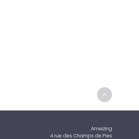
 château Briand
>
Ameizing
4 rue des Champs de Pies