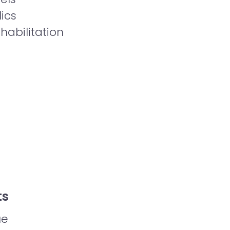
ics
éhabilitation
ts
ue