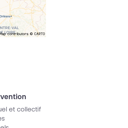
rvention
l et collectif
es
els