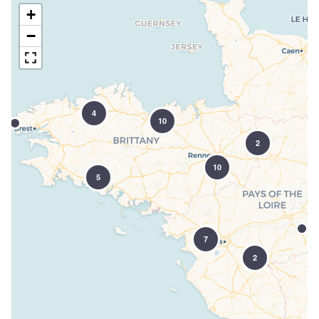
+
−
4
10
2
10
5
7
2