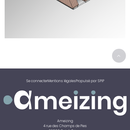
>
Se connecter
Mentions légales
Propulsé par SPIP
Ameizing
4 rue des Champs de Pies