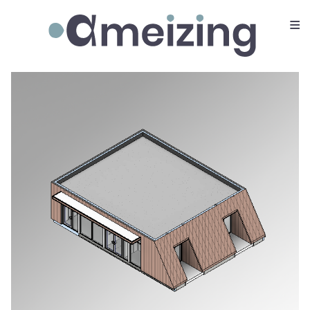
≡
Ameizing