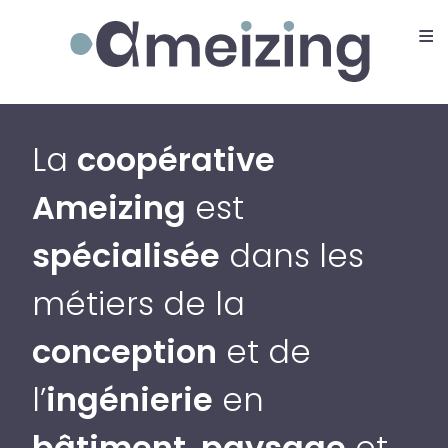
≡
Ameizing
Nos métiers
La
coopérative
Ameizing
est
spécialisée
dans les
métiers de la
conception
et de
l’
ingénierie
en
bâtiment
,
paysage
et