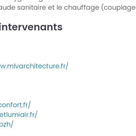
haude sanitaire et le chauffage (couplage
 intervenants
w.mlvarchitecture.fr/
onfort.fr/
tlumiair.fr/
.bzh/