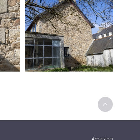
>
Ameizing