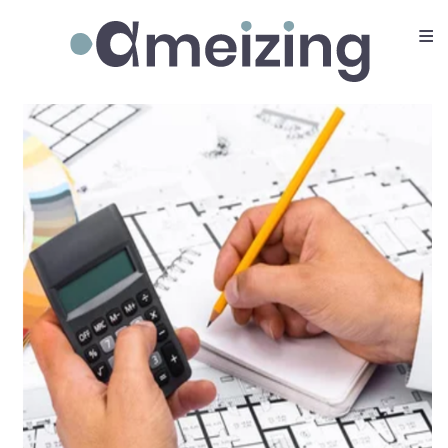
≡
Ameizing