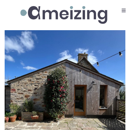
≡
Ameizing