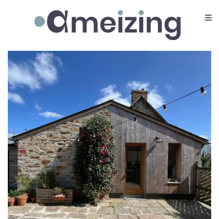
≡
Ameizing