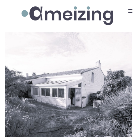
≡
Ameizing