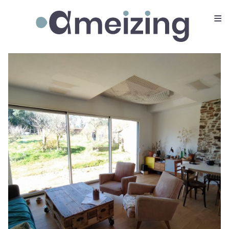
≡
Ameizing